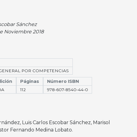
Escobar Sánchez
de Noviembre 2018
GENERAL POR COMPETENCIAS
ición
Páginas
Número ISBN
DA
112
978-607-8540-44-0
rnández
,
Luis Carlos Escobar Sánchez
,
Marisol
stor Fernando Medina Lobato
.