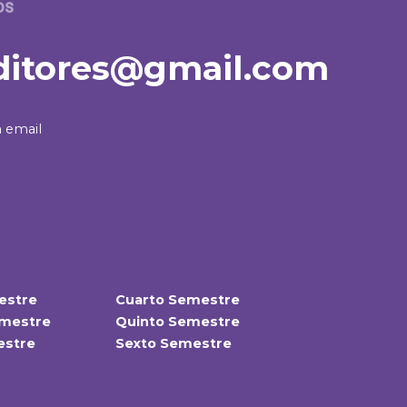
os
itores@gmail.com
 email
estre
Cuarto Semestre
mestre
Quinto Semestre
estre
Sexto Semestre