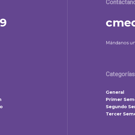
Contáctan
39
cmed
Mándanos un
Categorías
General
n
Primer Sem
lo
Segundo Se
Tercer Sem