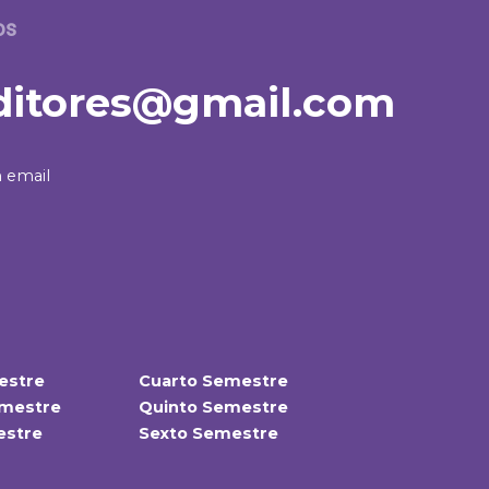
os
itores@gmail.com
 email
estre
Cuarto Semestre
mestre
Quinto Semestre
estre
Sexto Semestre