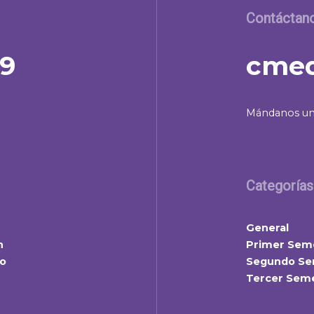
Contáctan
39
cmed
Mándanos un
Categorías
General
n
Primer Sem
lo
Segundo Se
Tercer Sem